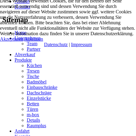
Diese Website verwendet Cookies, die für den Betrieb der Seite
Anfahrt
essenziell notwendig sind und dessen Verwendung Sie durch
Kontakt
navigieren auf dieser Website zustimmen sowie ggf. weitere Cookies
um die Nutzererfahrung zu verbessern, dessen Verwendung Sie
Sitemap
ablehnen können. Bitte beachten Sie, dass bei einer Ablehnung
eventuell nicht alle Funktionalitäten der Website zur Verfügung stehen.
Home
Weitere Information dazu finden Sie in unserer Datenschutzerklärung.
Unternehmen
Akzeptieren
Ablehnen
Team
Datenschutz
|
Impressum
Partner
Abverkauf
Produkte
Küchen
Tresen
Tische
Badmöbel
Einbauschränke
Dachschräge
Einzelstücke
Betten
Türen
m-box
Details
Raumplus
Anfahrt