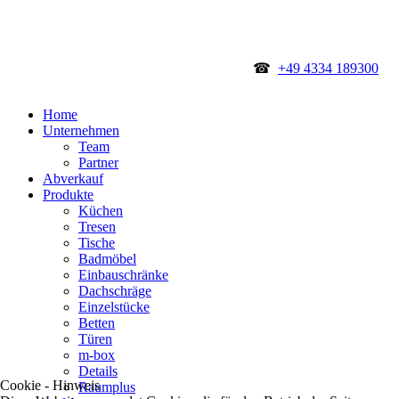
☎
+49 4334 189300
Home
Unternehmen
Team
Partner
Abverkauf
Produkte
Küchen
Tresen
Tische
Badmöbel
Einbauschränke
Dachschräge
Einzelstücke
Betten
Türen
m-box
Details
Cookie - Hinweis
Raumplus